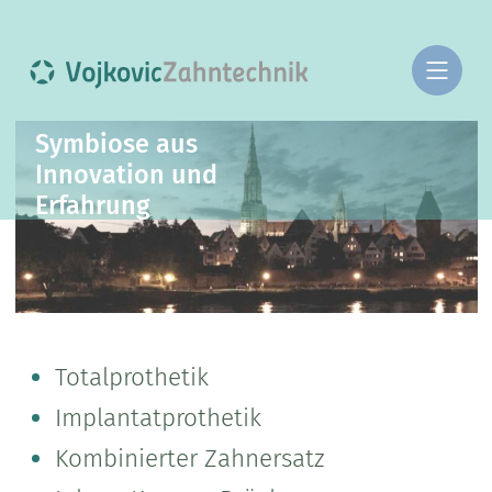
Symbiose aus
Innovation und
Erfahrung
Totalprothetik
Implantatprothetik
Kombinierter Zahnersatz