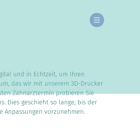
ital und in Echtzeit, um Ihren
rium, das wir mit unserem 3D-Drucker
sten Zahnarztermin probieren Sie
. Dies geschieht so lange, bis der
zte Anpassungen vorzunehmen.