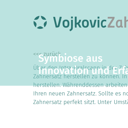
<<< zurück
Symbiose aus
Über den Intra-Oralscann in der Zahn
Innovation und Erf
Zahnersatz herstellen zu können. In
herstellen. Währenddessen arbeiten 
Ihren neuen Zahnersatz. Sollte es n
Zahnersatz perfekt sitzt. Unter Um